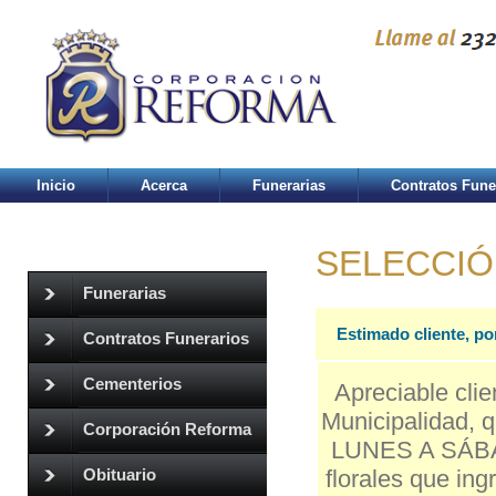
Inicio
Acerca
Funerarias
Contratos Fune
SELECCIÓ
Funerarias
Estimado cliente, po
Contratos Funerarios
Cementerios
Apreciable clie
Municipalidad, q
Corporación Reforma
LUNES A SÁBAD
florales que in
Obituario