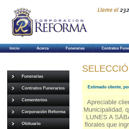
Inicio
Acerca
Funerarias
Contratos Fune
SELECCIÓ
Funerarias
Estimado cliente, po
Contratos Funerarios
Cementerios
Apreciable clie
Municipalidad, q
Corporación Reforma
LUNES A SÁBAD
florales que in
Obituario