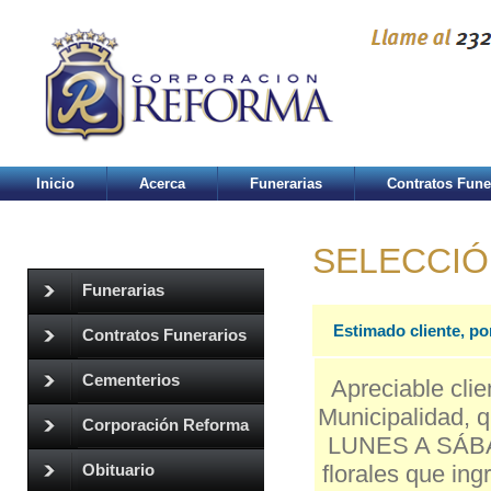
Inicio
Acerca
Funerarias
Contratos Fune
SELECCIÓ
Funerarias
Estimado cliente, po
Contratos Funerarios
Cementerios
Apreciable clie
Municipalidad, q
Corporación Reforma
LUNES A SÁBAD
florales que in
Obituario