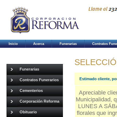
Inicio
Acerca
Funerarias
Contratos Fune
SELECCIÓ
Funerarias
Estimado cliente, po
Contratos Funerarios
Cementerios
Apreciable clie
Municipalidad, q
Corporación Reforma
LUNES A SÁBAD
florales que in
Obituario